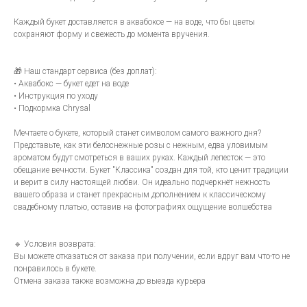
Каждый букет доставляется в аквабоксе — на воде, что бы цветы
сохраняют форму и свежесть до момента вручения.
🎁 Наш стандарт сервиса (без доплат):
• Аквабокс — букет едет на воде
• Инструкция по уходу
• Подкормка Chrysal
Мечтаете о букете, который станет символом самого важного дня?
Представьте, как эти белоснежные розы с нежным, едва уловимым
ароматом будут смотреться в ваших руках. Каждый лепесток — это
обещание вечности. Букет "Классика" создан для той, кто ценит традиции
и верит в силу настоящей любви. Он идеально подчеркнёт нежность
вашего образа и станет прекрасным дополнением к классическому
свадебному платью, оставив на фотографиях ощущение волшебства
🔹 Условия возврата:
Вы можете отказаться от заказа при получении, если вдруг вам что-то не
понравилось в букете.
Отмена заказа также возможна до выезда курьера