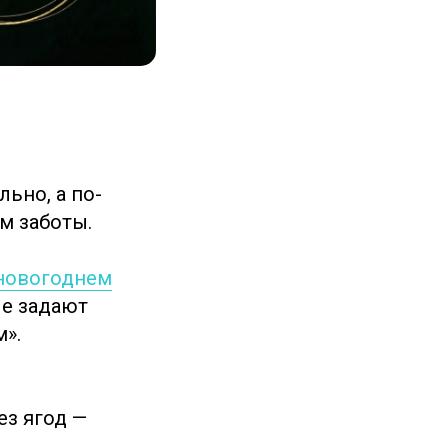
ьно, а по-
м заботы.
 новогоднем
ые задают
м».
ез ягод —