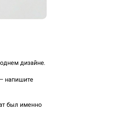
годнем дизайне.
е — напишите
тат был именно