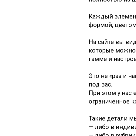
Каждый элемент
формой, цветом
На сайте вы ви
которые можно 
гамме и настро
Это не «раз и н
под вас.
При этом у нас
ограниченное к
Такие детали м
— либо в индив
— либо в рубри