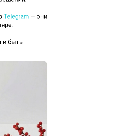
 в
Telegram
— они
ляре.
а и быть