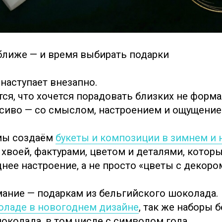
ближе — и время выбирать подарки
наступает внезапно.
ся, что хочется порадовать близких не формал
сиво — со смыслом, настроением и ощущение
 мы создаём
букеты и композиции в зимнем и
 хвоей, фактурами, цветом и деталями, котор
нее настроение, а не просто «цветы с декоро
ание — подаркам из бельгийского шоколада.
оладе в новогоднем дизайне
, так же наборы б
околада, в том числе с символом года.