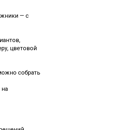
ожники — с
иантов,
ру, цветовой
 можно собрать
 на
 решений.