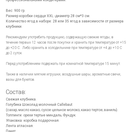
профессиональными кондитерами.
Вес: 900 гр.
Размер коробки сердце XXL -диаметр 28 см*3 см.
Количество ягод в наборе: 28 или 35 ягод в зависимости от размера
клубники.
Рекомендуем употребить продукцию, содержащую свежие ягоды, в
течение первых 12 часов после покупки и хранить при температуре от +15
до +20 С. Либо хранить в холодильнике при температуре от +4 до +10 С
до 2 суток
Перед употреблением подержать при комнатной температуре 15 минут.
Также в наличии мягкие игрушки, воздушные шары, ароматные свечи,
вазы для букетов.
Состав:
Свежая клубника.
Голубика Шоколад молочный Callebaut
(сахар; масло какао; сухое цельное молоко; какао тертое; ваниль).
Топпинги: орехи тертые миндаль; Фундук.
Упаковка: коробка подарочная.
Лента атласная.
Пакет.