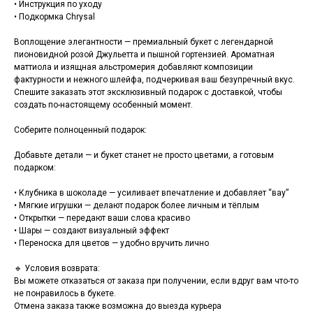
• Инструкция по уходу
• Подкормка Chrysal
Воплощение элегантности — премиальный букет с легендарной
пионовидной розой Джульетта и пышной гортензией. Ароматная
маттиола и изящная альстромерия добавляют композиции
фактурности и нежного шлейфа, подчеркивая ваш безупречный вкус.
Спешите заказать этот эксклюзивный подарок с доставкой, чтобы
создать по-настоящему особенный момент.
Соберите полноценный подарок:
Добавьте детали — и букет станет не просто цветами, а готовым
подарком:
• Клубника в шоколаде — усиливает впечатление и добавляет “вау”
• Мягкие игрушки — делают подарок более личным и тёплым
• Открытки — передают ваши слова красиво
• Шары — создают визуальный эффект
• Переноска для цветов — удобно вручить лично
🔹 Условия возврата:
Вы можете отказаться от заказа при получении, если вдруг вам что-то
не понравилось в букете.
Отмена заказа также возможна до выезда курьера