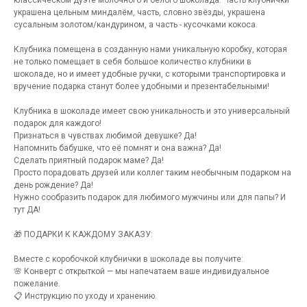
классическом дуэте молочного и белого шоколада. Часть клубнички
украшена цельным миндалём, часть, словно звёзды, украшена
сусальным золотом/кандурином, а часть - кусочками кокоса.
Клубника помещена в созданную нами уникальную коробку, которая
не только помещает в себя большое количество клубники в
шоколаде, но и имеет удобные ручки, с которыми транспортировка и
вручение подарка станут более удобными и презентабельными!
Клубника в шоколаде имеет свою уникальность и это универсальный
подарок для каждого!
Признаться в чувствах любимой девушке? Да!
Напомнить бабушке, что её помнят и она важна? Да!
Сделать приятный подарок маме? Да!
Просто порадовать друзей или коллег таким необычным подарком на
день рождение? Да!
Нужно сообразить подарок для любимого мужчины или для папы? И
тут ДА!
🎁 ПОДАРКИ К КАЖДОМУ ЗАКАЗУ:
Вместе с коробочкой клубнички в шоколаде вы получите:
🌸 Конверт с открыткой — мы напечатаем ваше индивидуальное
пожелание.
📋 Инструкцию по уходу и хранению.