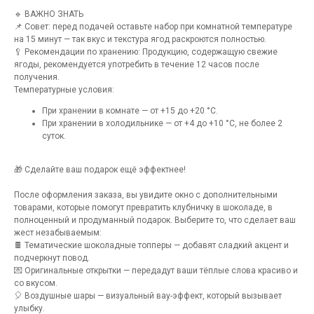
🔹 ВАЖНО ЗНАТЬ
📌 Совет: перед подачей оставьте набор при комнатной температуре
на 15 минут — так вкус и текстура ягод раскроются полностью. ⠀
🥄 Рекомендации по хранению: Продукцию, содержащую свежие
ягоды, рекомендуется употребить в течение 12 часов после
получения. ⠀
Температурные условия:
При хранении в комнате — от +15 до +20 °C.
При хранении в холодильнике — от +4 до +10 °C, не более 2
суток.
🎁 Сделайте ваш подарок ещё эффектнее!
После оформления заказа, вы увидите окно с дополнительными
товарами, которые помогут превратить клубничку в шоколаде, в
полноценный и продуманный подарок. Выберите то, что сделает ваш
жест незабываемым:
🍫 Тематические шоколадные топперы — добавят сладкий акцент и
подчеркнут повод.
💌 Оригинальные открытки — передадут ваши тёплые слова красиво и
со вкусом.
🎈 Воздушные шары — визуальный вау-эффект, который вызывает
улыбку.