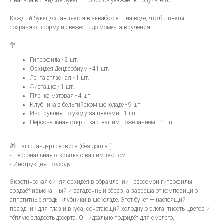
Сначала вы видите букет — потом он уезжает к получателю.
Каждый букет доставляется в аквабоксе — на воде, что бы цветы
сохраняют форму и свежесть до момента вручения.
💐
Гипсофила - 2 шт.
Орхидея Дендробиум - 41 шт.
Лента атласная - 1 шт.
Фисташка - 1 шт.
Пленка матовая - 4 шт.
Клубника в бельгийском шоколаде - 9 шт.
Инструкция по уходу за цветами - 1 шт.
Персональная открытка с вашим пожеланием. - 1 шт.
🎁 Наш стандарт сервиса (без доплат):
• Персональная открытка с вашим текстом
• Инструкция по уходу
Экзотическая синяя орхидея в обрамлении невесомой гипсофилы
создаёт изысканный и загадочный образ, а завершают композицию
аппетитные ягоды клубники в шоколаде. Этот букет — настоящий
праздник для глаз и вкуса, сочетающий холодную элегантность цветов и
тёплую сладость десерта. Он идеально подойдёт для смелого,