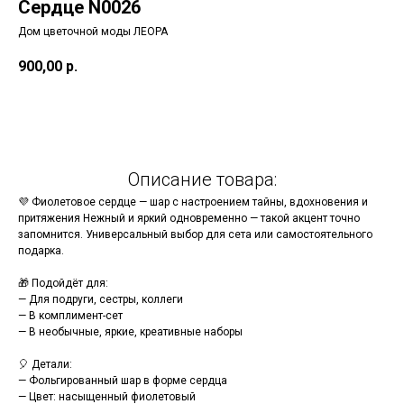
Сердце N0026
Дом цветочной моды ЛЕОРА
900,00
р.
В корзину
Описание товара:
💜 Фиолетовое сердце — шар с настроением тайны, вдохновения и
притяжения Нежный и яркий одновременно — такой акцент точно
запомнится. Универсальный выбор для сета или самостоятельного
подарка.
🎁 Подойдёт для:
— Для подруги, сестры, коллеги
— В комплимент-сет
— В необычные, яркие, креативные наборы
🎈 Детали:
— Фольгированный шар в форме сердца
— Цвет: насыщенный фиолетовый