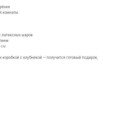
трёнке
й комнаты
х латексных шаров
елием
 см
и коробкой с клубникой — получится готовый подарок,