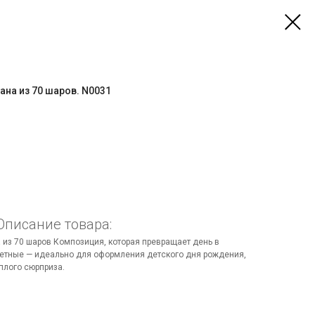
ана из 70 шаров. N0031
Описание товара:
а из 70 шаров Композиция, которая превращает день в
петные — идеально для оформления детского дня рождения,
плого сюрприза.